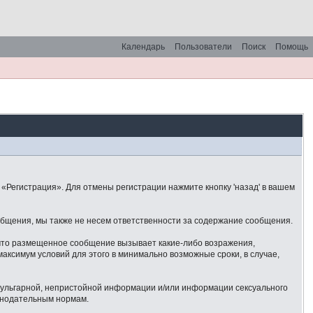
Календарь
Пользователи
Поиск
Помощь
«Регистрация». Для отмены регистрации нажмите кнопку 'назад' в вашем
общения, мы также не несем ответственности за содержание сообщения.
 что размещенное сообщение вызывает какие-либо возражения,
аксимум условий для этого в минимально возможные сроки, в случае,
 вульгарной, непристойной информации и/или информации сексуального
онодательным нормам.