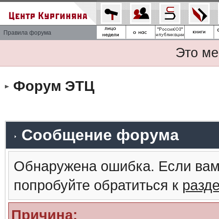
Правила форума
Это ме
Форум ЭТЦ
Сообщение форума
Обнаружена ошибка. Если вам
попробуйте обратиться к
разд
Причина: