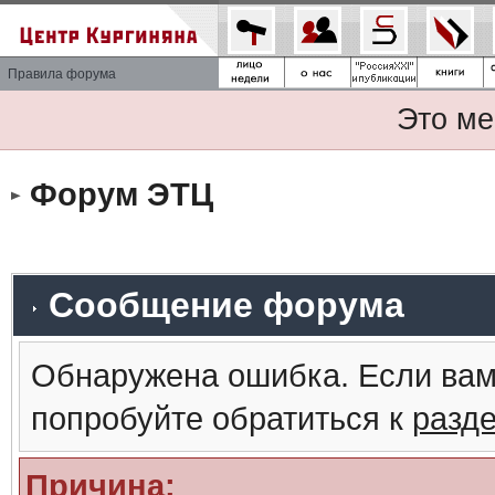
Правила форума
Это ме
Форум ЭТЦ
Сообщение форума
Обнаружена ошибка. Если вам
попробуйте обратиться к
разд
Причина: