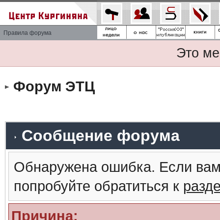
Правила форума
Это ме
Форум ЭТЦ
Сообщение форума
Обнаружена ошибка. Если вам
попробуйте обратиться к
разд
Причина: