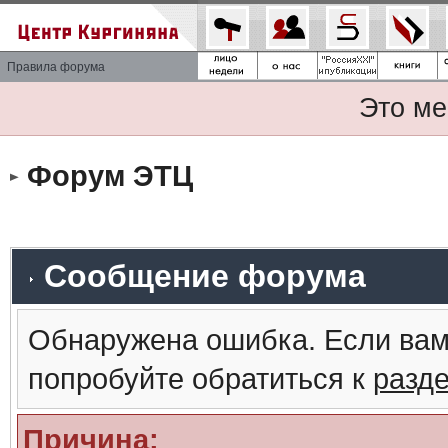
Правила форума
Это ме
Форум ЭТЦ
Сообщение форума
Обнаружена ошибка. Если вам
попробуйте обратиться к
разд
Причина: