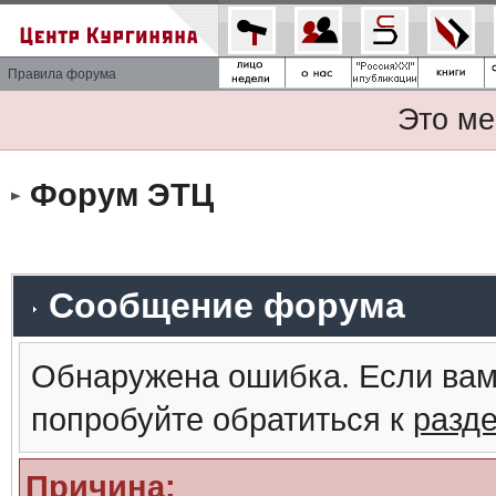
Правила форума
Это ме
Форум ЭТЦ
Сообщение форума
Обнаружена ошибка. Если вам
попробуйте обратиться к
разд
Причина: