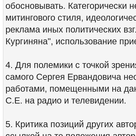
обосновывать. Категорически 
митингового стиля, идеологиче
реклама иных политических взг
Кургиняна", использование пр
4. Для полемики с точкой зрени
самого Сергея Ервандовича не
работами, помещенными на дан
С.Е. на радио и телевидении.
5. Критика позиций других ав
ссылкой на те положения автора