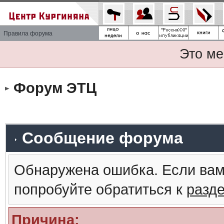
Правила форума
Это ме
Форум ЭТЦ
Сообщение форума
Обнаружена ошибка. Если вам
попробуйте обратиться к
разд
Причина: