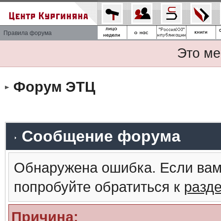
Правила форума
Это ме
Форум ЭТЦ
Сообщение форума
Обнаружена ошибка. Если вам
попробуйте обратиться к
разд
Причина: