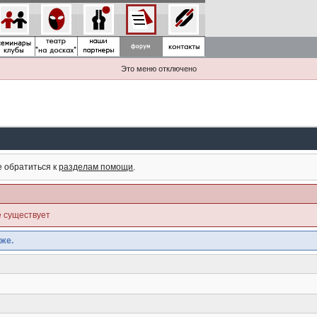
Это меню отключено
е обратиться к
разделам помощи
.
е существует
же.