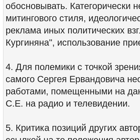
обосновывать. Категорически 
митингового стиля, идеологиче
реклама иных политических взг
Кургиняна", использование пр
4. Для полемики с точкой зрени
самого Сергея Ервандовича не
работами, помещенными на дан
С.Е. на радио и телевидении.
5. Критика позиций других ав
ссылкой на те положения автора