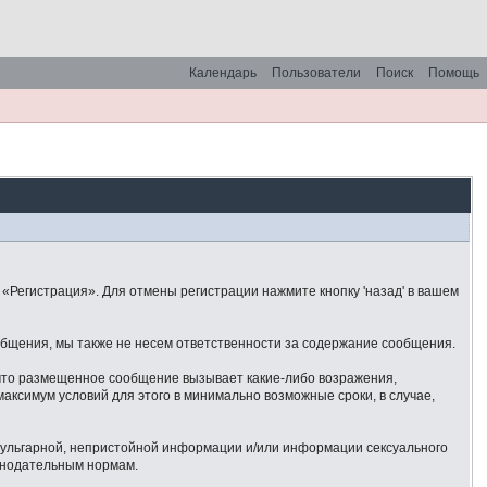
Календарь
Пользователи
Поиск
Помощь
«Регистрация». Для отмены регистрации нажмите кнопку 'назад' в вашем
общения, мы также не несем ответственности за содержание сообщения.
 что размещенное сообщение вызывает какие-либо возражения,
аксимум условий для этого в минимально возможные сроки, в случае,
 вульгарной, непристойной информации и/или информации сексуального
онодательным нормам.