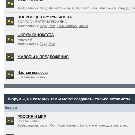
Модераторы:
Bang
,
Клим Климыч
,
konb
,
алекс
,
Paix
,
Maja
,
мксм_кммрр
,
spir
ВОПРОС ЦЕНТРУ КУРГИНЯНА
ВОПРОС ЦЕНТРУ КУРГИНЯНА
Модераторы:
Maja
,
Paix
,
Клим Климыч
,
алекс
ФОРУМ КИНОКЛУБА
Киноклуб
Модераторы:
Maja
,
Paix
ЖАЛОБЫ И ПРЕДЛОЖЕНИЯ
Частые вопросы
... и ответы на них
Форумы, на которых темы могут создавать только активисты
Форум
РОССИЯ И МИР
Россия и Мир
Модераторы:
pamir
,
Paix
,
Клим Климыч
,
konb
,
мксм_кммрр
,
spirit
,
алекс