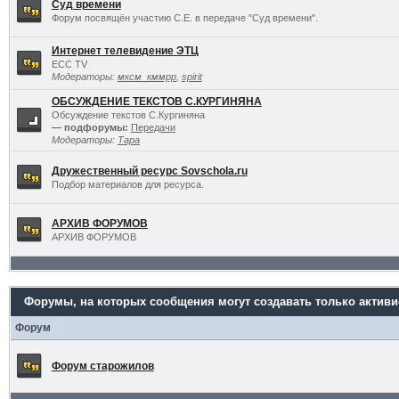
Суд времени
Форум посвящён участию С.Е. в передаче "Суд времени".
Интернет телевидение ЭТЦ
ECC TV
Модераторы:
мксм_кммрр
,
spirit
ОБСУЖДЕНИЕ ТЕКСТОВ С.КУРГИНЯНА
Обсуждение текстов С.Кургиняна
— подфорумы:
Передачи
Модераторы:
Тара
Дружественный ресурс Sovschola.ru
Подбор материалов для ресурса.
АРХИВ ФОРУМОВ
АРХИВ ФОРУМОВ
Форумы, на которых сообщения могут создавать только актив
Форум
Форум старожилов