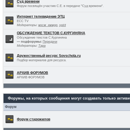
Суд времени
Форум посвящён участию С.Е. в передаче "Суд времени".
Интернет телевидение ЭТЦ
ECC TV
Модераторы:
мксм_кммрр
,
spirit
ОБСУЖДЕНИЕ ТЕКСТОВ С.КУРГИНЯНА
Обсуждение текстов С.Кургиняна
— подфорумы:
Передачи
Модераторы:
Тара
Дружественный ресурс Sovschola.ru
Подбор материалов для ресурса.
АРХИВ ФОРУМОВ
АРХИВ ФОРУМОВ
Форумы, на которых сообщения могут создавать только актив
Форум
Форум старожилов