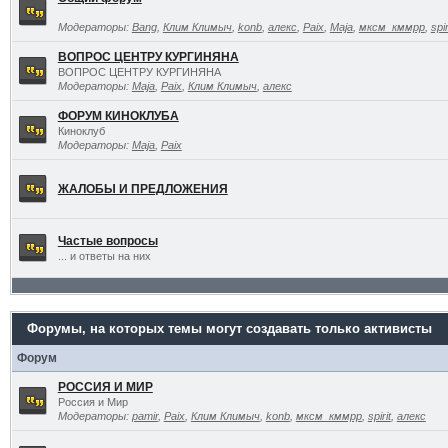
Модераторы:
Bang
,
Клим Климыч
,
konb
,
алекс
,
Paix
,
Maja
,
мксм_кммрр
,
spir
ВОПРОС ЦЕНТРУ КУРГИНЯНА
ВОПРОС ЦЕНТРУ КУРГИНЯНА
Модераторы:
Maja
,
Paix
,
Клим Климыч
,
алекс
ФОРУМ КИНОКЛУБА
Киноклуб
Модераторы:
Maja
,
Paix
ЖАЛОБЫ И ПРЕДЛОЖЕНИЯ
Частые вопросы
... и ответы на них
Форумы, на которых темы могут создавать только активисты
Форум
РОССИЯ И МИР
Россия и Мир
Модераторы:
pamir
,
Paix
,
Клим Климыч
,
konb
,
мксм_кммрр
,
spirit
,
алекс