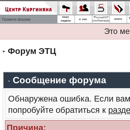
Правила форума
Это ме
Форум ЭТЦ
Сообщение форума
Обнаружена ошибка. Если вам
попробуйте обратиться к
разд
Причина: