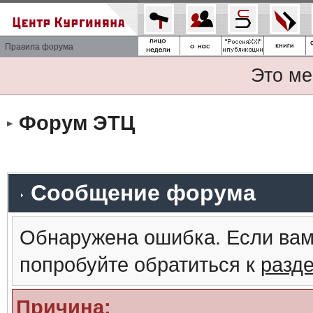
Правила форума
Это ме
Форум ЭТЦ
Сообщение форума
Обнаружена ошибка. Если вам
попробуйте обратиться к
разд
Причина: