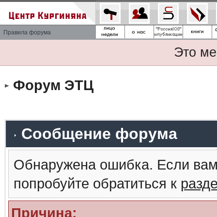
Правила форума
Это ме
Форум ЭТЦ
Сообщение форума
Обнаружена ошибка. Если вам
попробуйте обратиться к
разд
Причина: