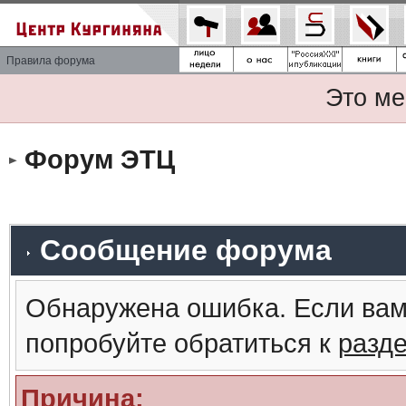
Правила форума
Это ме
Форум ЭТЦ
Сообщение форума
Обнаружена ошибка. Если вам
попробуйте обратиться к
разд
Причина: