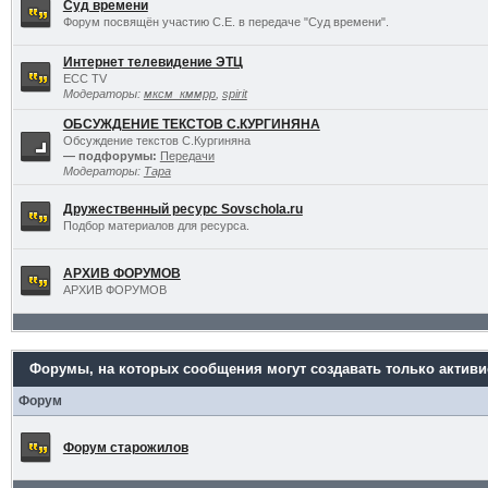
Суд времени
Форум посвящён участию С.Е. в передаче "Суд времени".
Интернет телевидение ЭТЦ
ECC TV
Модераторы:
мксм_кммрр
,
spirit
ОБСУЖДЕНИЕ ТЕКСТОВ С.КУРГИНЯНА
Обсуждение текстов С.Кургиняна
— подфорумы:
Передачи
Модераторы:
Тара
Дружественный ресурс Sovschola.ru
Подбор материалов для ресурса.
АРХИВ ФОРУМОВ
АРХИВ ФОРУМОВ
Форумы, на которых сообщения могут создавать только актив
Форум
Форум старожилов