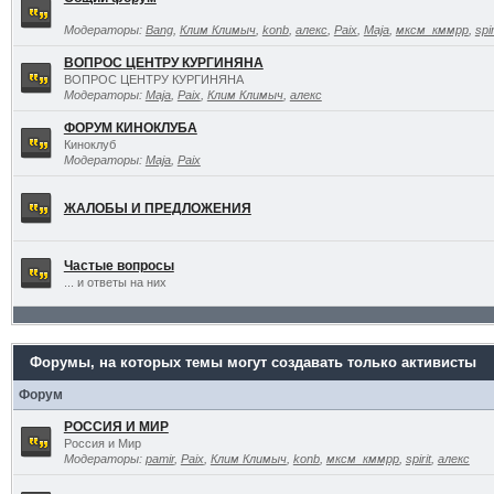
Модераторы:
Bang
,
Клим Климыч
,
konb
,
алекс
,
Paix
,
Maja
,
мксм_кммрр
,
spir
ВОПРОС ЦЕНТРУ КУРГИНЯНА
ВОПРОС ЦЕНТРУ КУРГИНЯНА
Модераторы:
Maja
,
Paix
,
Клим Климыч
,
алекс
ФОРУМ КИНОКЛУБА
Киноклуб
Модераторы:
Maja
,
Paix
ЖАЛОБЫ И ПРЕДЛОЖЕНИЯ
Частые вопросы
... и ответы на них
Форумы, на которых темы могут создавать только активисты
Форум
РОССИЯ И МИР
Россия и Мир
Модераторы:
pamir
,
Paix
,
Клим Климыч
,
konb
,
мксм_кммрр
,
spirit
,
алекс