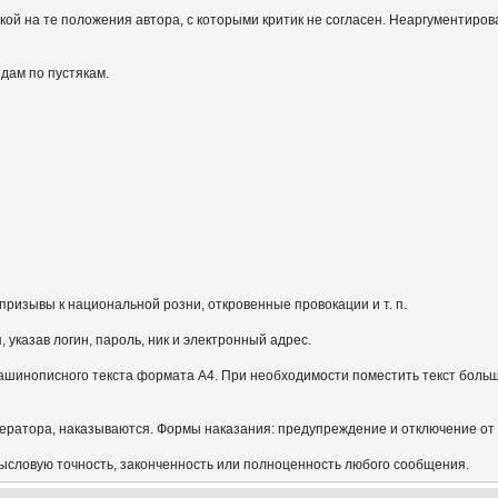
кой на те положения автора, с которыми критик не согласен. Неаргументиров
идам по пустякам.
призывы к национальной розни, откровенные провокации и т. п.
указав логин, пароль, ник и электронный адрес.
ашинописного текста формата А4. При необходимости поместить текст больш
ератора, наказываются. Формы наказания: предупреждение и отключение от
мысловую точность, законченность или полноценность любого сообщения.