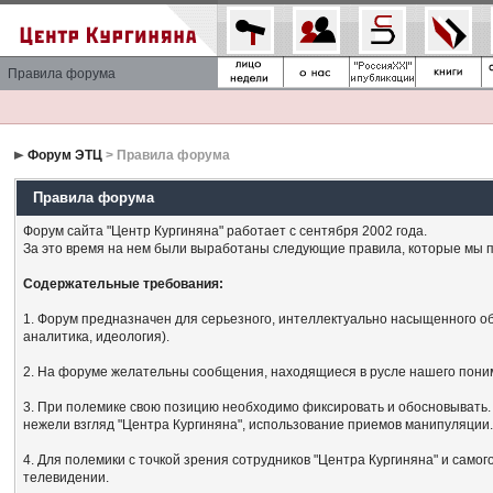
Правила форума
Форум ЭТЦ
> Правила форума
Правила форума
Форум сайта "Центр Кургиняна" работает с сентября 2002 года.
За это время на нем были выработаны следующие правила, которые мы п
Содержательные требования:
1. Форум предназначен для серьезного, интеллектуально насыщенного об
аналитика, идеология).
2. На форуме желательны сообщения, находящиеся в русле нашего поним
3. При полемике свою позицию необходимо фиксировать и обосновывать. 
нежели взгляд "Центра Кургиняна", использование приемов манипуляции
4. Для полемики с точкой зрения сотрудников "Центра Кургиняна" и сам
телевидении.