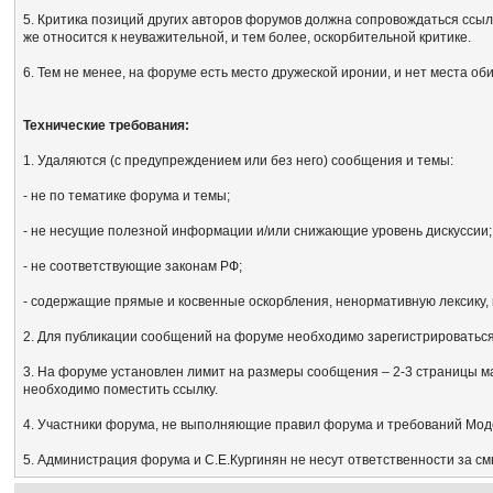
5. Критика позиций других авторов форумов должна сопровождаться ссыл
же относится к неуважительной, и тем более, оскорбительной критике.
6. Тем не менее, на форуме есть место дружеской иронии, и нет места об
Технические требования:
1. Удаляются (с предупреждением или без него) сообщения и темы:
- не по тематике форума и темы;
- не несущие полезной информации и/или снижающие уровень дискуссии;
- не соответствующие законам РФ;
- содержащие прямые и косвенные оскорбления, ненормативную лексику, 
2. Для публикации сообщений на форуме необходимо зарегистрироваться, 
3. На форуме установлен лимит на размеры сообщения – 2-3 страницы м
необходимо поместить ссылку.
4. Участники форума, не выполняющие правил форума и требований Мод
5. Администрация форума и С.Е.Кургинян не несут ответственности за с