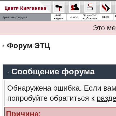
Правила форума
Это ме
Форум ЭТЦ
Сообщение форума
Обнаружена ошибка. Если вам
попробуйте обратиться к
разд
Причина: