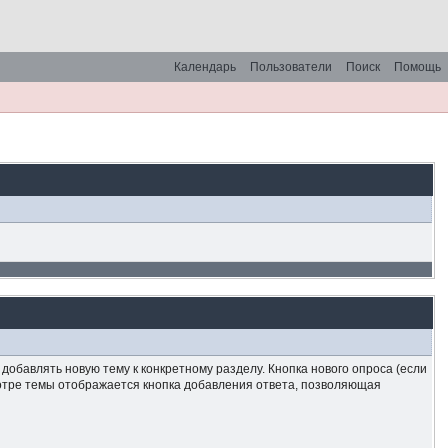
Календарь
Пользователи
Поиск
Помощь
обавлять новую тему к конкретному разделу. Кнопка нового опроса (если
мотре темы отображается кнопка добавления ответа, позволяющая