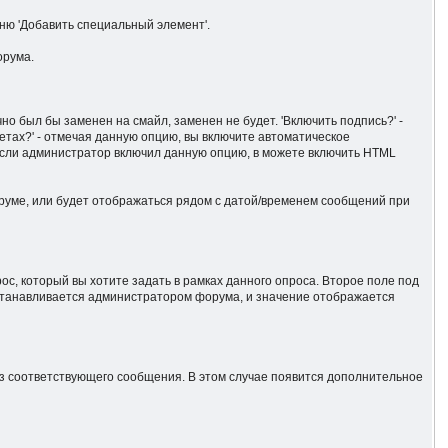
ню 'Добавить специальный элемент'.
орума.
о был бы заменен на смайл, заменен не будет. 'Включить подпись?' -
етах?' - отмечая данную опцию, вы включите автоматическое
Если администратор включил данную опцию, в можете включить HTML
оруме, или будет отображаться рядом с датой/временем сообщений при
с, который вы хотите задать в рамках данного опроса. Второе поле под
устанавливается администратором форума, и значение отображается
 из соответствующего сообщения. В этом случае появится дополнительное