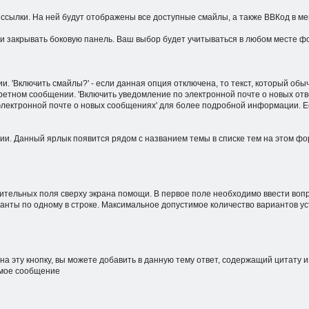
ссылки. На ней будут отображены все доступные смайлы, а также ВВКод в ме
ли закрывать боковую панель. Ваш выбор будет учитываться в любом месте ф
'Включить смайлы?' - если данная опция отключена, то текст, который обычн
ретном сообщении. 'Включить уведомление по электронной почте о новых отв
 электронной почте о новых сообщениях' для более подробной информации. 
ии. Данный ярлык появится рядом с названием темы в списке тем на этом ф
тельных поля сверху экрана помощи. В первое поле необходимо ввести вопро
ианты по одному в строке. Максимальное допустимое количество вариантов 
на эту кнопку, вы можете добавить в данную тему ответ, содержащий цитату
емое сообщение