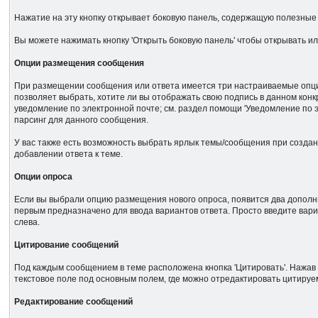
Нажатие на эту кнопку открывает боковую панель, содержащую полезные 
Вы можете нажимать кнопку 'Открыть боковую панель' чтобы открывать и
Опции размещения сообщения
При размещении сообщения или ответа имеется три настраиваемые опции. 
позволяет выбрать, хотите ли вы отображать свою подпись в данном конк
уведомление по электронной почте; см. раздел помощи 'Уведомление по
парсинг для данного сообщения.
У вас также есть возможность выбрать ярлык темы/сообщения при создан
добавлении ответа к теме.
Опции опроса
Если вы выбрали опцию размещения нового опроса, появится два дополни
первым предназначено для ввода вариантов ответа. Просто введите вар
слева.
Цитирование сообщений
Под каждым сообщением в теме расположена кнопка 'Цитировать'. Нажав 
текстовое поле под основным полем, где можно отредактировать цитиру
Редактирование сообщений