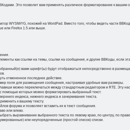
BКодами. Это позволит вам применять различное форматирование к вашим с
едактор WYSIWYG, похожий на WordPad. Вместо того, чтобы видеть части ВВКо
е или Firefox 1.5 или выше.
ения.
элементы как ссылки на темы, ссылки на сообщения, и другие ВВКоды, если 
выбранный(е) вами шрифт(ы) будут отображаться непосредственно в размещ
ов.
нуть отмененное последнее действие.
азмер поля для размещения сообщения, настраивая удобные вам размеры.
авиши можно переключаться между стандартным редактором и RTE. Эту настр
, с помощью которых можно форматировать выбранный текст.
ерхнего индекса, нижнего индекса и зачеркивания текста.
рименить к вашему тексту.
йлов форума и позволяет вставить их в текст сообщения.
аво или влево.
ыбрать выравнивание выбранного текста по левому краю, по центру, по прав
нумерованные) или неупорядоченные (простой список) списки.