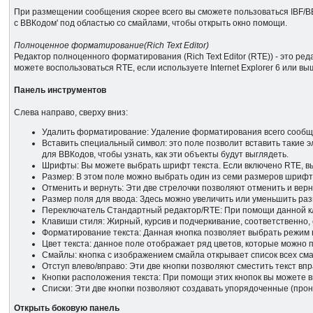
При размещении сообщения скорее всего вы сможете пользоваться IBF/B
с BBКодом' под областью со смайлами, чтобы открыть окно помощи.
Полноценное форматирование(Rich Text Editor)
Редактор полноценного форматирования (Rich Text Editor (RTE)) - это р
можете воспользоваться RTE, если используете Internet Explorer 6 или выш
Панель инструментов
Слева направо, сверху вниз:
Удалить форматирование: Удаление форматирования всего сообщ
Вставить специальный символ: это поле позволит вставить такие 
для ВВКодов, чтобы узнать, как эти объекты будут выглядеть.
Шрифты: Вы можете выбрать шрифт текста. Если включено RTE, 
Размер: В этом поле можно выбрать один из семи размеров шрифт
Отменить и вернуть: Эти две стрелочки позволяют отменить и вер
Размер поля для ввода: Здесь можно увеличить или уменьшить р
Переключатель Стандартный редактор/RTE: При помощи данной кл
Клавиши стиля: Жирный, курсив и подчеркивание, соответственно
Форматирование текста: Данная кнопка позволяет выбрать режим в
Цвет текста: данное поле отображает ряд цветов, которые можно п
Смайлы: кнопка с изображением смайла открывает список всех сма
Отступ влево/вправо: Эти две кнопки позволяют сместить текст впр
Кнопки расположения текста: При помощи этих кнопок вы можете в
Списки: Эти две кнопки позволяют создавать упорядоченные (про
Открыть боковую панель