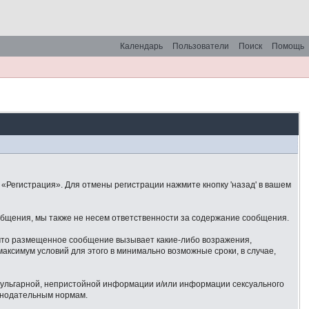
Календарь
Пользователи
Поиск
Помощь
«Регистрация». Для отмены регистрации нажмите кнопку 'назад' в вашем
общения, мы также не несем ответственности за содержание сообщения.
 что размещенное сообщение вызывает какие-либо возражения,
аксимум условий для этого в минимально возможные сроки, в случае,
 вульгарной, непристойной информации и/или информации сексуального
онодательным нормам.