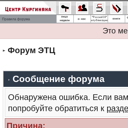
Правила форума
Это ме
Форум ЭТЦ
Сообщение форума
Обнаружена ошибка. Если вам
попробуйте обратиться к
разд
Причина: