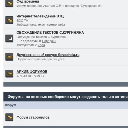
Суд времени
Форум посвящён участию С.Е. в передаче "Суд времени".
Интернет телевидение ЭТЦ
ECC TV
Модераторы:
мксм_кммрр
,
spirit
ОБСУЖДЕНИЕ ТЕКСТОВ С.КУРГИНЯНА
Обсуждение текстов С.Кургиняна
— подфорумы:
Передачи
Модераторы:
Тара
Дружественный ресурс Sovschola.ru
Подбор материалов для ресурса.
АРХИВ ФОРУМОВ
АРХИВ ФОРУМОВ
Форумы, на которых сообщения могут создавать только актив
Форум
Форум старожилов