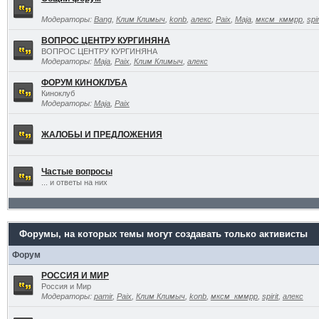
Модераторы:
Bang
,
Клим Климыч
,
konb
,
алекс
,
Paix
,
Maja
,
мксм_кммрр
,
spir
ВОПРОС ЦЕНТРУ КУРГИНЯНА
ВОПРОС ЦЕНТРУ КУРГИНЯНА
Модераторы:
Maja
,
Paix
,
Клим Климыч
,
алекс
ФОРУМ КИНОКЛУБА
Киноклуб
Модераторы:
Maja
,
Paix
ЖАЛОБЫ И ПРЕДЛОЖЕНИЯ
Частые вопросы
... и ответы на них
Форумы, на которых темы могут создавать только активисты
Форум
РОССИЯ И МИР
Россия и Мир
Модераторы:
pamir
,
Paix
,
Клим Климыч
,
konb
,
мксм_кммрр
,
spirit
,
алекс