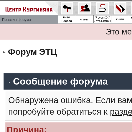
Правила форума
Это ме
Форум ЭТЦ
Сообщение форума
Обнаружена ошибка. Если вам
попробуйте обратиться к
разд
Причина: