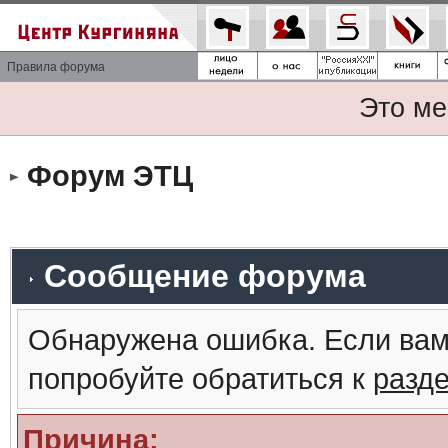
Правила форума
Это ме
Форум ЭТЦ
Сообщение форума
Обнаружена ошибка. Если вам
попробуйте обратиться к
разд
Причина: