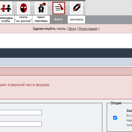
Здравствуйте, гость
(
Вход
|
Регистрация
)
ция» в верхней части форума.
Опции
За
Есл
пар
тол