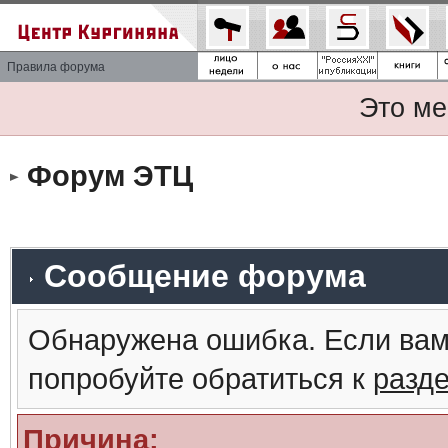
Правила форума
Это ме
Форум ЭТЦ
Сообщение форума
Обнаружена ошибка. Если вам
попробуйте обратиться к
разд
Причина: