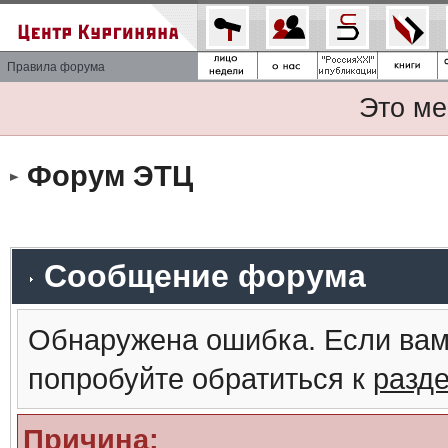
Правила форума
Это ме
Форум ЭТЦ
Сообщение форума
Обнаружена ошибка. Если вам
попробуйте обратиться к
разд
Причина: