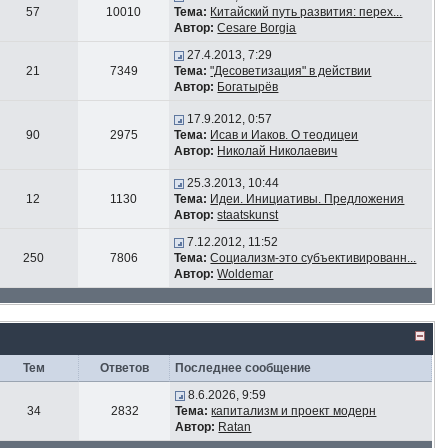
57
10010
Тема:
Китайский путь развития: перех...
Автор:
Cesare Borgia
27.4.2013, 7:29
21
7349
Тема:
"Десоветизация" в действии
Автор:
Богатырёв
17.9.2012, 0:57
90
2975
Тема:
Исав и Иаков. О теодицеи
Автор:
Николай Николаевич
25.3.2013, 10:44
12
1130
Тема:
Идеи. Инициативы. Предложения
Автор:
staatskunst
7.12.2012, 11:52
250
7806
Тема:
Социализм-это субъективированн...
Автор:
Woldemar
Тем
Ответов
Последнее сообщение
8.6.2026, 9:59
34
2832
Тема:
капитализм и проект модерн
Автор:
Ratan