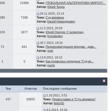
266
21686
Тема:
ГЛОБАЛЬНАЯ АЛЬТЕРНАТИВА МИРОУС...
Автор:
Юрий Тиора
24.11.2025, 15:14
280
7189
Тема:
Суд времени
Автор:
Евсей Никандрович
11.5.2015, 20:25
130
1877
Тема:
Юрий Озеров. Сталинград.
Автор:
Konstanten
30.7.2013, 19:16
73
641
Тема:
Переконфигурация форума - давн...
Автор:
rewt
13.6.2011, 18:12
1
0
Тема:
Как появилась передача "Суд вр...
Автор:
pamir
Тем
Ответов
Последнее сообщение
1.10.2021, 5:51
437
33855
Тема:
Православие и "Суть времени"
Автор:
fedor50
3.5.2013, 15:33