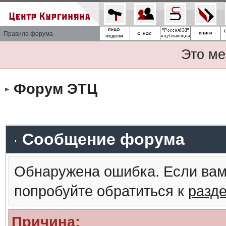
Правила форума
Это ме
Форум ЭТЦ
Сообщение форума
Обнаружена ошибка. Если вам
попробуйте обратиться к
разд
Причина: