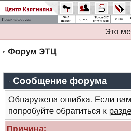
Правила форума
Это ме
Форум ЭТЦ
Сообщение форума
Обнаружена ошибка. Если вам
попробуйте обратиться к
разд
Причина: