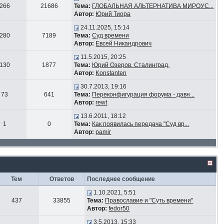
266
21686
Тема:
ГЛОБАЛЬНАЯ АЛЬТЕРНАТИВА МИРОУС...
Автор:
Юрий Тиора
24.11.2025, 15:14
280
7189
Тема:
Суд времени
Автор:
Евсей Никандрович
11.5.2015, 20:25
130
1877
Тема:
Юрий Озеров. Сталинград.
Автор:
Konstanten
30.7.2013, 19:16
73
641
Тема:
Переконфигурация форума - давн...
Автор:
rewt
13.6.2011, 18:12
1
0
Тема:
Как появилась передача "Суд вр...
Автор:
pamir
Тем
Ответов
Последнее сообщение
1.10.2021, 5:51
437
33855
Тема:
Православие и "Суть времени"
Автор:
fedor50
3.5.2013, 15:33