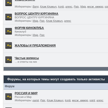
Модераторы:
Bang
,
Клим Климыч
,
konb
,
алекс
,
Paix
,
Maja
,
мксм_кммрр
,
spi
ВОПРОС ЦЕНТРУ КУРГИНЯНА
ВОПРОС ЦЕНТРУ КУРГИНЯНА
Модераторы:
Maja
,
Paix
,
Клим Климыч
,
алекс
ФОРУМ КИНОКЛУБА
Киноклуб
Модераторы:
Maja
,
Paix
ЖАЛОБЫ И ПРЕДЛОЖЕНИЯ
Частые вопросы
... и ответы на них
Форумы, на которых темы могут создавать только активисты
Форум
РОССИЯ И МИР
Россия и Мир
Модераторы:
pamir
,
Paix
,
Клим Климыч
,
konb
,
мксм_кммрр
,
spirit
,
алекс