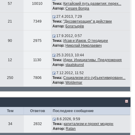
57
10010
Тема:
Китайский путь развития: перех...
Автор:
Cesare Borgia
27.4.2013, 7:29
21
7349
Тема:
"Десоветизация" в действии
Автор:
Богатырёв
17.9.2012, 0:57
90
2975
Тема:
Исав и Иаков. О теодицеи
Автор:
Николай Николаевич
25.3.2013, 10:44
12
1130
Тема:
Идеи. Инициативы. Предложения
Автор:
staatskunst
7.12.2012, 11:52
250
7806
Тема:
Социализм-это субъективированн...
Автор:
Woldemar
Тем
Ответов
Последнее сообщение
8.6.2026, 9:59
34
2832
Тема:
капитализм и проект модерн
Автор:
Ratan