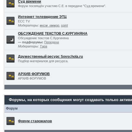
Суд времени
Форум посвящён участию С.Е. в передаче "Суд времени".
Интернет телевидение ЭТЦ
ECC TV
Модераторы:
мксм_кммрр
,
spirit
ОБСУЖДЕНИЕ ТЕКСТОВ С.КУРГИНЯНА
Обсуждение текстов С.Кургиняна
— подфорумы:
Передачи
Модераторы:
Тара
Дружественный ресурс Sovschola.ru
Подбор материалов для ресурса.
АРХИВ ФОРУМОВ
АРХИВ ФОРУМОВ
Форумы, на которых сообщения могут создавать только актив
Форум
Форум старожилов