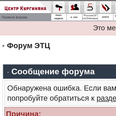
Правила форума
Это ме
Форум ЭТЦ
Сообщение форума
Обнаружена ошибка. Если вам
попробуйте обратиться к
разд
Причина: