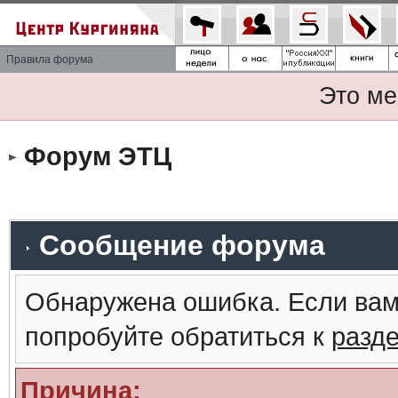
Правила форума
Это ме
Форум ЭТЦ
Сообщение форума
Обнаружена ошибка. Если вам
попробуйте обратиться к
разд
Причина: