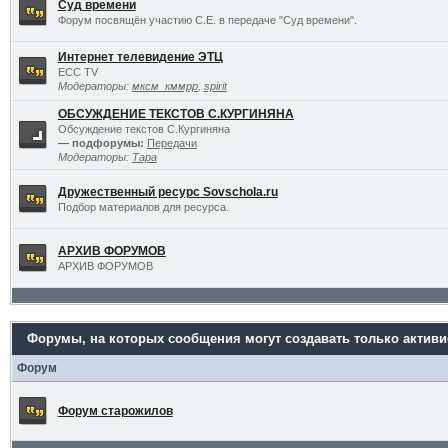
Суд времени
Форум посвящён участию С.Е. в передаче "Суд времени".
Интернет телевидение ЭТЦ
ECC TV
Модераторы:
мксм_кммрр
,
spirit
ОБСУЖДЕНИЕ ТЕКСТОВ С.КУРГИНЯНА
Обсуждение текстов С.Кургиняна
— подфорумы:
Передачи
Модераторы:
Тара
Дружественный ресурс Sovschola.ru
Подбор материалов для ресурса.
АРХИВ ФОРУМОВ
АРХИВ ФОРУМОВ
Форумы, на которых сообщения могут создавать только актив
Форум
Форум старожилов