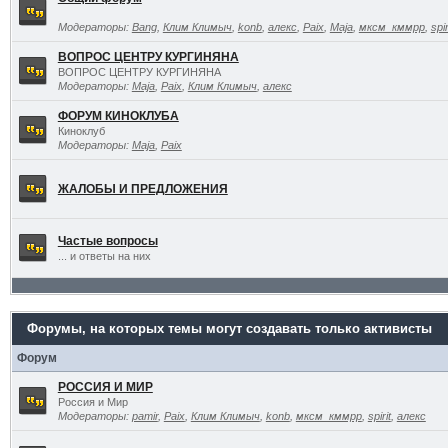
Модераторы:
Bang
,
Клим Климыч
,
konb
,
алекс
,
Paix
,
Maja
,
мксм_кммрр
,
spir
ВОПРОС ЦЕНТРУ КУРГИНЯНА
ВОПРОС ЦЕНТРУ КУРГИНЯНА
Модераторы:
Maja
,
Paix
,
Клим Климыч
,
алекс
ФОРУМ КИНОКЛУБА
Киноклуб
Модераторы:
Maja
,
Paix
ЖАЛОБЫ И ПРЕДЛОЖЕНИЯ
Частые вопросы
... и ответы на них
Форумы, на которых темы могут создавать только активисты
Форум
РОССИЯ И МИР
Россия и Мир
Модераторы:
pamir
,
Paix
,
Клим Климыч
,
konb
,
мксм_кммрр
,
spirit
,
алекс