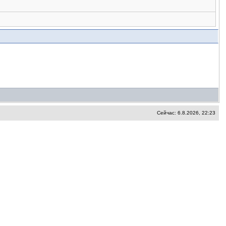
Сейчас: 6.8.2026, 22:23