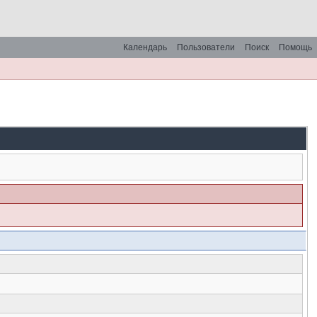
Календарь
Пользователи
Поиск
Помощь