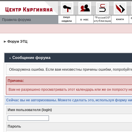
Правила форума
Форум ЭТЦ
Сообщение форума
Обнаружена ошибка. Если вам неизвестны причины ошибки, попробуйт
Причина:
Вам не разрешено просматривать этот календарь или же он попросту н
Сейчас вы не авторизованы. Можете сделать это, используя форму ни
Имя пользователя (login)
Пароль