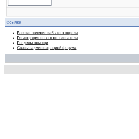
Ссылки
Восстановление забытого пароля
Регистрация нового пользователя
Разделы помощи
Связь с администрацией форума