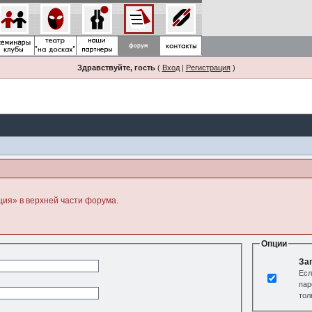
Здравствуйте, гость
(
Вход
|
Регистрация
)
ция» в верхней части форума.
Опции
За
Есл
пар
тол