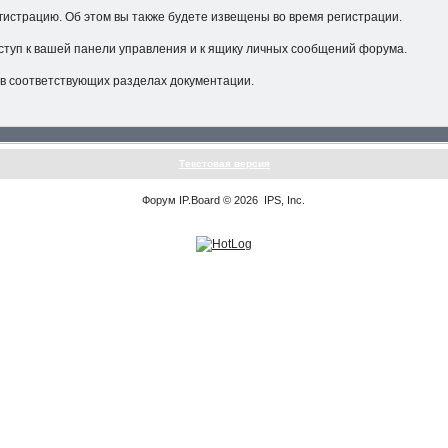
гистрацию. Об этом вы также будете извещены во время регистрации.
ступ к вашей панели управления и к ящику личных сообщений форума.
в соответствующих разделах документации.
Текстовая версия
Форум
IP.Board
© 2026
IPS, Inc
.