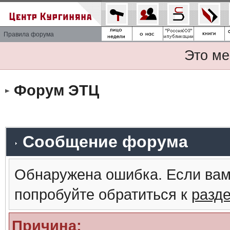
Правила форума
Это ме
Форум ЭТЦ
Сообщение форума
Обнаружена ошибка. Если вам
попробуйте обратиться к
разд
Причина: