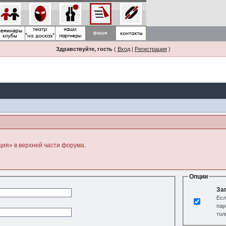
Здравствуйте, гость
(
Вход
|
Регистрация
)
ция» в верхней части форума.
Опции
За
Есл
пар
тол