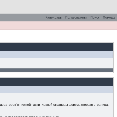
Календарь
Пользователи
Поиск
Помощь
одераторов' в нижней части главной страницы форума (первая страница,