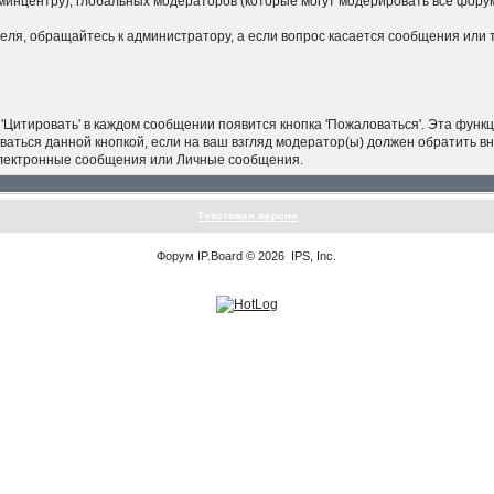
минцентру), глобальных модераторов (которые могут модерировать все фор
теля, обращайтесь к администратору, а если вопрос касается сообщения или 
'Цитировать' в каждом сообщении появится кнопка 'Пожаловаться'. Эта фун
ваться данной кнопкой, если на ваш взгляд модератор(ы) должен обратить 
 электронные сообщения или Личные сообщения.
Текстовая версия
Форум
IP.Board
© 2026
IPS, Inc
.