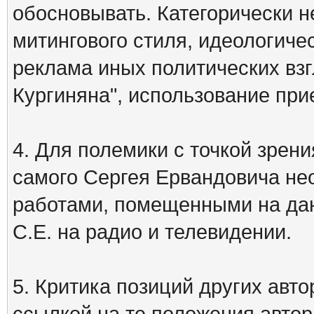
обосновывать. Категорически 
митингового стиля, идеологиче
реклама иных политических взг
Кургиняна", использование пр
4. Для полемики с точкой зрени
самого Сергея Ервандовича не
работами, помещенными на дан
С.Е. на радио и телевидении.
5. Критика позиций других ав
ссылкой на те положения автора