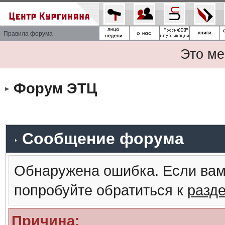
Правила форума
Это ме
Форум ЭТЦ
Сообщение форума
Обнаружена ошибка. Если вам
попробуйте обратиться к
разд
Причина: