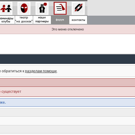
Это меню отключено
е обратиться к
разделам помощи
.
е существует
же.