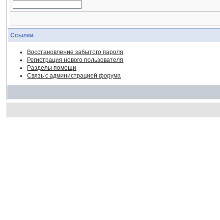
Ссылки
Восстановление забытого пароля
Регистрация нового пользователя
Разделы помощи
Связь с администрацией форума