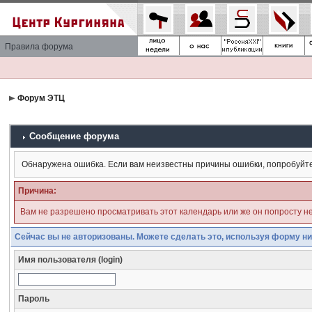
Правила форума
Форум ЭТЦ
Сообщение форума
Обнаружена ошибка. Если вам неизвестны причины ошибки, попробуйт
Причина:
Вам не разрешено просматривать этот календарь или же он попросту н
Сейчас вы не авторизованы. Можете сделать это, используя форму ни
Имя пользователя (login)
Пароль