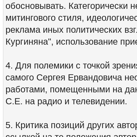
обосновывать. Категорически 
митингового стиля, идеологиче
реклама иных политических взг
Кургиняна", использование пр
4. Для полемики с точкой зрени
самого Сергея Ервандовича не
работами, помещенными на дан
С.Е. на радио и телевидении.
5. Критика позиций других ав
ссылкой на те положения автора