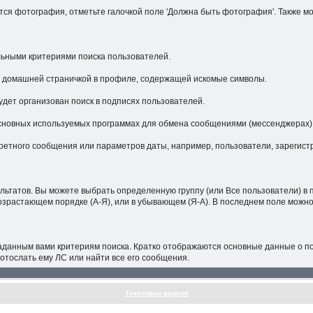
тся фотография, отметьте галочкой поле 'Должна быть фотография'. Также мо
ельными критериями поиска пользователей.
с домашней страничкой в профиле, содержащей искомые символы.
удет организован поиск в подписях пользователей.
основных используемых программах для обмена сообщениями (мессенджерах)
нкретного сообщения или параметров даты, например, пользователи, зареги
льтатов. Вы можете выбрать определенную группу (или Все пользователи) в п
возрастающем порядке (А-Я), или в убывающем (Я-А). В последнем поле можн
данным вами критериям поиска. Кратко отображаются основные данные о пол
 отослать ему ЛС или найти все его сообщения.
Текстовая версия