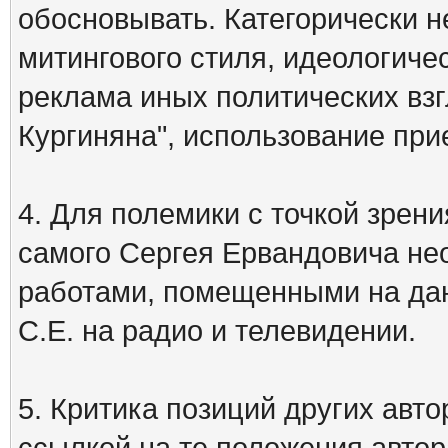
обосновывать. Категорически 
митингового стиля, идеологиче
реклама иных политических взг
Кургиняна", использование пр
4. Для полемики с точкой зрени
самого Сергея Ервандовича не
работами, помещенными на дан
С.Е. на радио и телевидении.
5. Критика позиций других ав
ссылкой на те положения автора