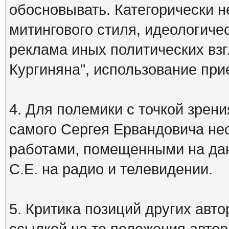
обосновывать. Категорически 
митингового стиля, идеологиче
реклама иных политических взг
Кургиняна", использование пр
4. Для полемики с точкой зрени
самого Сергея Ервандовича не
работами, помещенными на дан
С.Е. на радио и телевидении.
5. Критика позиций других ав
ссылкой на те положения автора